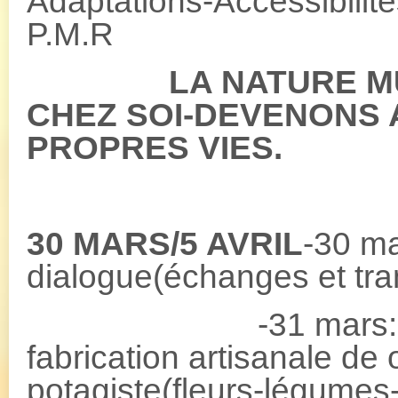
Adaptations-Accessibilité
P.M.R
LA NATURE MU
CHEZ SOI-DEVENONS 
PROPRES VIES.
ROULONS 
30 MARS/5 AVRIL
-30 ma
dialogue(échanges et tra
-31 mars: Format
fabrication artisanale de
potagiste(fleurs-légumes