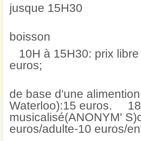
jusque 15H30
PAUSE: 
boisson
10H à 15H30: prix libr
euros;
16H à18H
de base d'une alimention 
Waterloo):15 euros. 1
musicalisé(ANONYM' S)c
euros/adulte-10 euros/en