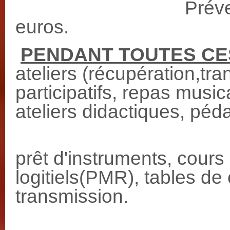
Prévente: 15 eu
euros.
PENDANT TOUTES CE
ateliers (récupération,tra
participatifs, repas musi
ateliers didactiques, pé
-cours de 
prêt d'instruments, cours
logitiels(PMR), tables de
transmission.
-balades 