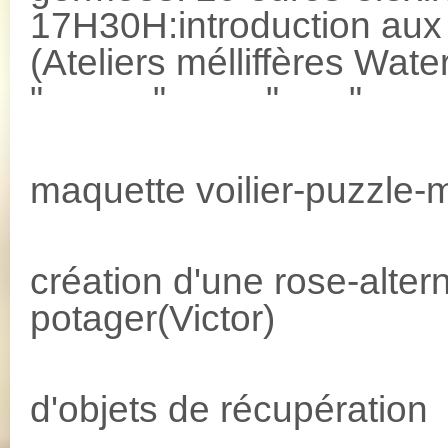
17H30H:introduction aux 
(Ateliers mélliffères 
" " " "
10H/18H: -
maquette voilier-puzzle-
-taille 
création d'une rose-alte
potager(Victor)
-créati
d'objets de récupération