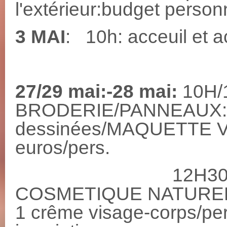
l'extérieur:budget personn
3 MAI
: 10h: acceuil et ac
27/29 mai:-28 mai:
10H/
BRODERIE/PANNEAUX:cr
dessinées/MAQUETTE VO
euros/pers.
12H30/14H45
COSMETIQUE NATURELS: 
1 crême visage-corps/per