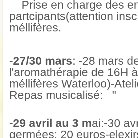
Prise en charge des en
partcipants(attention insc
méllifères.
-
27/30 mars
: -28 mars d
l'aromathérapie de 16H à
méllifères Waterloo)-At
Repas musica
-
29 avril au 3 m
ai:-30 av
germées: 20 euros-elexi