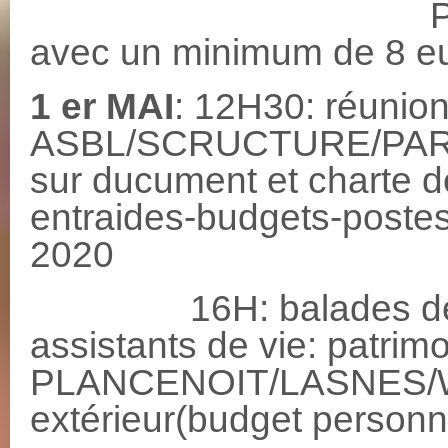
Participation 
avec un minimum de 8 eur
1 er MAI
: 12H30: réunio
ASBL/SCRUCTURE/PAR
sur ducument et charte d
entraides-budgets-post
2020
16H: balades décou
assistants de vie: patrim
PLANCENOIT/LASNES/
extérieur(budget personn