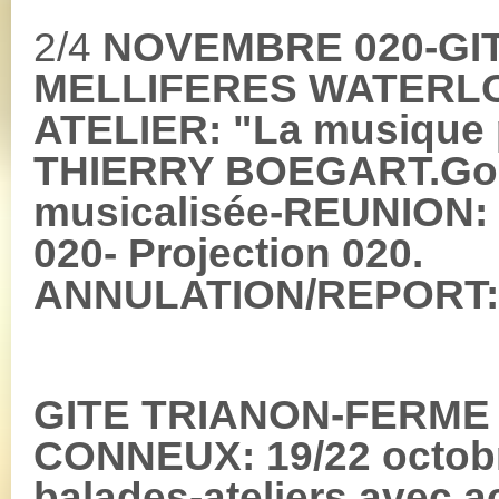
2/4
NOVEMBRE 020-GIT
MELLIFERES WATERLOO:
ATELIER: "La musique p
THIERRY BOEGART.Goût
musicalisée-REUNION: p
020- Projection 020.
ANNULATION/REPORT:
GITE TRIANON-FERME
CONNEUX: 19/22 octobr
balades-ateliers avec a