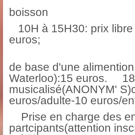
PAUSE: 
boisson
10H à 15H30: prix libr
euros;
16H à18H
de base d'une alimention 
Waterloo):15 euros. 1
musicalisé(ANONYM' S)c
euros/adulte-10 euros/en
Prise en charge des en
partcipants(attention insc