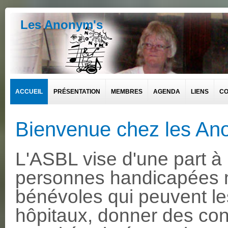
Les Anonym's
ACCUEIL
PRÉSENTATION
MEMBRES
AGENDA
LIENS
CO
Bienvenue chez les Ano
L'ASBL vise d'une part à 
personnes handicapées m
bénévoles qui peuvent l
hôpitaux, donner des cons