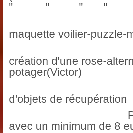
" " " "
10H/18H: -
maquette voilier-puzzle-
-taille 
création d'une rose-alte
potager(Victor)
-créati
d'objets de récupération
Participation 
avec un minimum de 8 eur