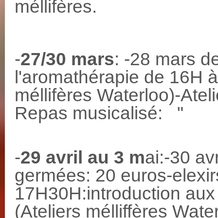
méllifères.
-
27/30 mars
: -28 mars d
l'aromathérapie de 16H à
méllifères Waterloo)-At
Repas musica
-
29 avril au 3 m
ai:-30 av
germées: 20 euros-elexi
17H30H:introduction aux 
(Ateliers mélliffères 