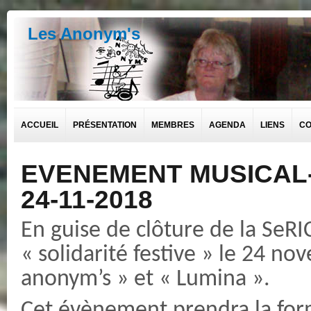
Les Anonym's
ACCUEIL
PRÉSENTATION
MEMBRES
AGENDA
LIENS
CO
EVENEMENT MUSICAL-
24-11-2018
En guise de clôture de la SeR
« solidarité festive » le 24 nov
anonym’s » et « Lumina ».
Cet évènement prendra la form