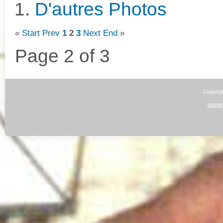
D'autres Photos
«
Start
Prev
1
2
3
Next
End
»
Page 2 of 3
Copyrig
design